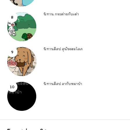
นิทาน กระต่ายกับเต่า
8
นิทานอีสป สุนัขจอมโลภ
9
นิทานอีสป ลากับหมาป่า
10