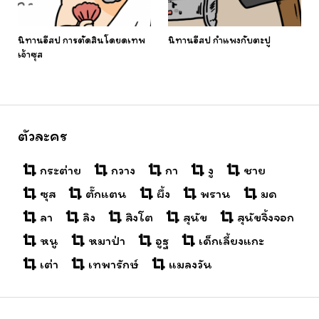
นิทานอีสป การตัดสินโดยดเทพ
นิทานอีสป กำแพงกับตะปู
เจ้าซุส
ตัวละคร
กระต่าย
กวาง
กา
งู
ชาย
ซุส
ตั๊กแตน
ผึ้ง
พราน
มด
ลา
ลิง
สิงโต
สุนัข
สุนัขจิ้งจอก
หนู
หมาป่า
อูฐ
เด็กเลี้ยงแกะ
เต่า
เทพารักษ์
แมลงวัน