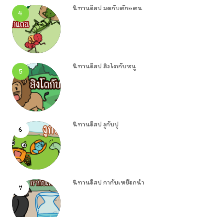
นิทานอีสป มดกับตั๊กแตน
4
นิทานอีสป สิงโตกับหนู
5
นิทานอีสป งูกับปู
6
นิทานอีสป กากับเหยือกน้ำ
7