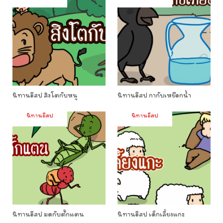
นิทานอีสป สิงโตกับหนู
นิทานอีสป กากับเหยือกน้ำ
นิทานอีสป
นิทานอีสป
นิทานอีสป มดกับตั๊กแตน
นิทานอีสป เด็กเลี้ยงแกะ