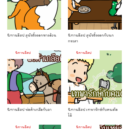
นิทานอีสป สุนัขจิ้งจอกหางด้วน
นิทานอีสป สุนัขจิ้งจอกกับนก
กระสา
นิทานอีสป
นิทานอีสป
นิทานอีสป พ่อค้าเกลือกับลา
นิทานอีสป เทพารักษ์กับคนตัด
ไม้
นิทานอีสป
นิทานอีสป