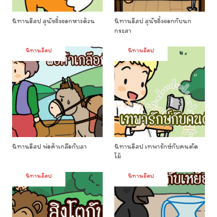
นิทานอีสป สุนัขจิ้งจอกหางด้วน
นิทานอีสป สุนัขจิ้งจอกกับนก
กระสา
นิทานอีสป
นิทานอีสป
นิทานอีสป พ่อค้าเกลือกับลา
นิทานอีสป เทพารักษ์กับคนตัด
ไม้
นิทานอีสป
นิทานอีสป