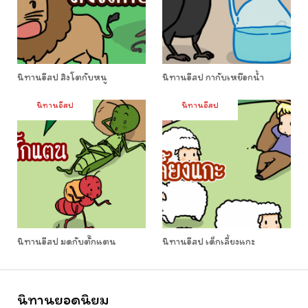
นิทานอีสป สิงโตกับหนู
นิทานอีสป กากับเหยือกน้ำ
นิทานอีสป
นิทานอีสป
นิทานอีสป มดกับตั๊กแตน
นิทานอีสป เด็กเลี้ยงแกะ
นิทานยอดนิยม