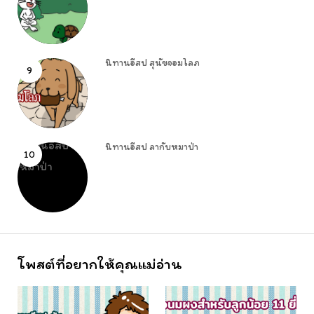
นิทานอีสป สุนัขจอมโลภ
9
นิทานอีสป ลากับหมาป่า
10
โพสต์ที่อยากให้คุณแม่อ่าน