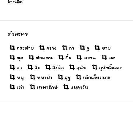
นิทานอีสป
ตัวละคร
กระต่าย
กวาง
กา
งู
ชาย
ซุส
ตั๊กแตน
ผึ้ง
พราน
มด
ลา
ลิง
สิงโต
สุนัข
สุนัขจิ้งจอก
หนู
หมาป่า
อูฐ
เด็กเลี้ยงแกะ
เต่า
เทพารักษ์
แมลงวัน