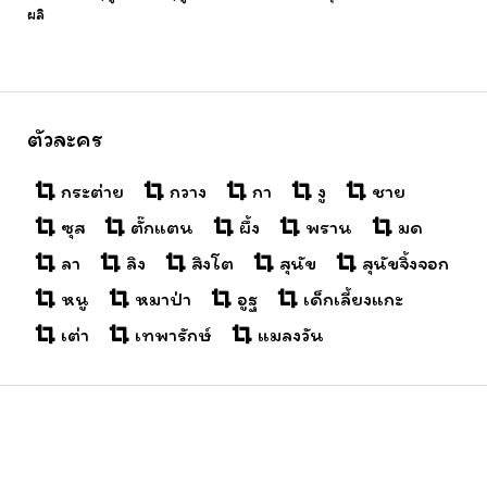
ผลิ
ตัวละคร
กระต่าย
กวาง
กา
งู
ชาย
ซุส
ตั๊กแตน
ผึ้ง
พราน
มด
ลา
ลิง
สิงโต
สุนัข
สุนัขจิ้งจอก
หนู
หมาป่า
อูฐ
เด็กเลี้ยงแกะ
เต่า
เทพารักษ์
แมลงวัน