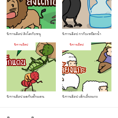
นิทานอีสป สิงโตกับหนู
นิทานอีสป กากับเหยือกน้ำ
นิทานอีสป
นิทานอีสป
นิทานอีสป มดกับตั๊กแตน
นิทานอีสป เด็กเลี้ยงแกะ