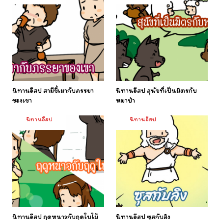
นิทานอีสป สามีขี้เมากับภรรยา
นิทานอีสป สุนัขที่เป็นมิตรกับ
ของเขา
หมาป่า
นิทานอีสป
นิทานอีสป
นิทานอีสป ฤดูหนาวกับฤดูใบไม้
นิทานอีสป ซุสกับลิง