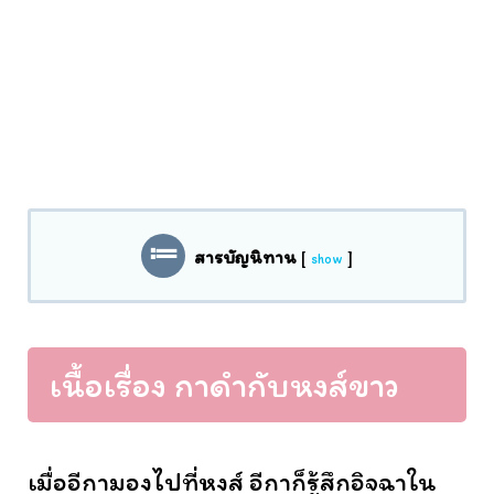
สารบัญนิทาน
[
]
show
เนื้อเรื่อง กาดำกับหงส์ขาว
เมื่ออีกามองไปที่หงส์ อีกาก็รู้สึกอิจฉาใน