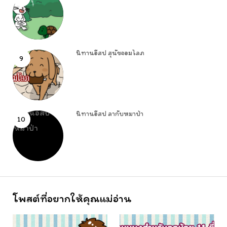
นิทานอีสป สุนัขจอมโลภ
9
นิทานอีสป ลากับหมาป่า
10
โพสต์ที่อยากให้คุณแม่อ่าน