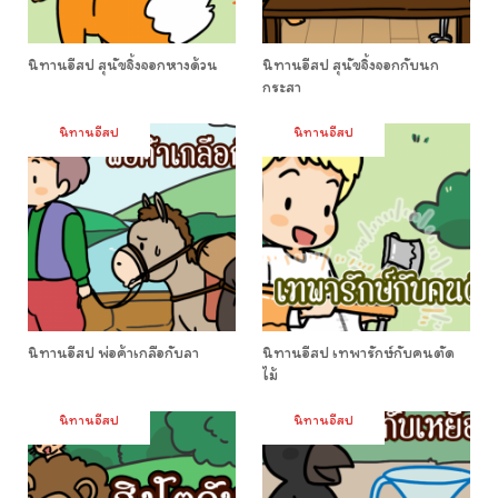
นิทานอีสป สุนัขจิ้งจอกหางด้วน
นิทานอีสป สุนัขจิ้งจอกกับนก
กระสา
นิทานอีสป
นิทานอีสป
นิทานอีสป พ่อค้าเกลือกับลา
นิทานอีสป เทพารักษ์กับคนตัด
ไม้
นิทานอีสป
นิทานอีสป