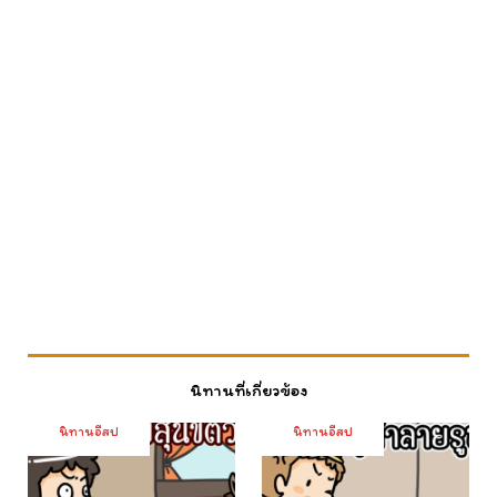
นิทานที่เกี่ยวข้อง
นิทานอีสป
นิทานอีสป