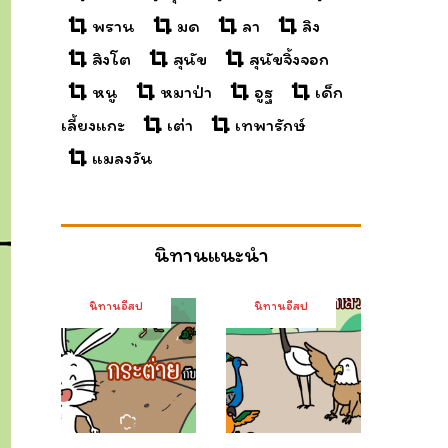
พราน
มด
ลา
ลิง
สิงโต
สุนัข
สุนัขจิ้งจอก
หนู
หมาป่า
อูฐ
เด็ก
เลี้ยงแกะ
เต่า
เทพารักษ์
แมลงวัน
นิทานแนะนำ
นิทานอีสป
นิทานอีสป