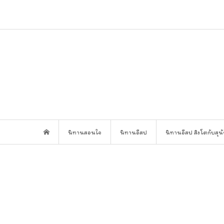
นิทานสอนใจ
นิทานอีสป
นิทานอีสป สิงโตกับสุน