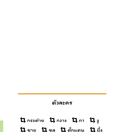
ตัวละคร
กระต่าย
กวาง
กา
งู
ชาย
ซุส
ตั๊กแตน
ผึ้ง