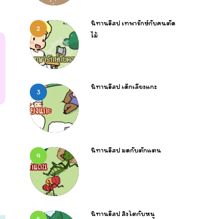
นิทานอีสป เทพารักษ์กับคนตัด
2
ไม้
นิทานอีสป เด็กเลี้ยงแกะ
3
นิทานอีสป มดกับตั๊กแตน
4
นิทานอีสป สิงโตกับหนู