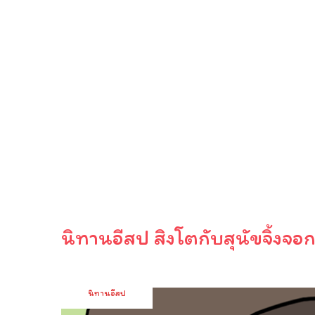
นิทานอีสป สิงโตกับสุนัขจิ้งจ
นิทานอีสป