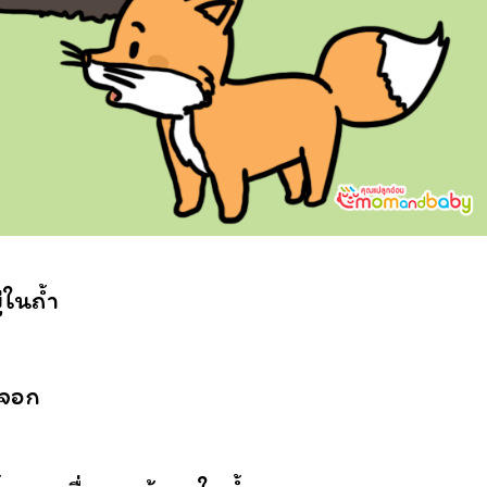
่ในถ้ำ
้งจอก