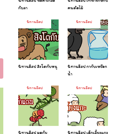
นิทานอีสป พ่อค้าเกลือ
นิทานอีสป เทพารักษ์กับ
กับลา
คนตัดไม้
นิทานอีสป
นิทานอีสป
นิทานอีสป สิงโตกับหนู
นิทานอีสป กากับเหยือก
น้ำ
นิทานอีสป
นิทานอีสป
นิทานอีสป มดกับ
นิทานอีสป เด็กเลี้ยงแกะ