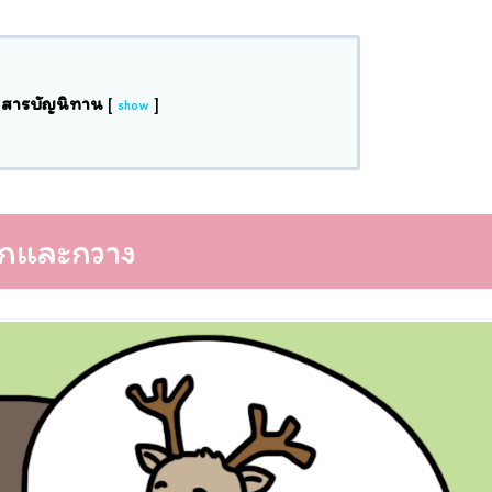
สารบัญนิทาน
[
]
show
งจอกและกวาง