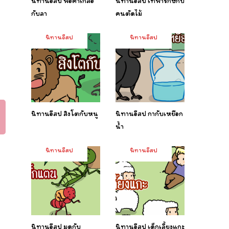
นิทานอีสป พ่อค้าเกลือ
นิทานอีสป เทพารักษ์กับ
กับลา
คนตัดไม้
นิทานอีสป
นิทานอีสป
นิทานอีสป สิงโตกับหนู
นิทานอีสป กากับเหยือก
น้ำ
นิทานอีสป
นิทานอีสป
นิทานอีสป มดกับ
นิทานอีสป เด็กเลี้ยงแกะ