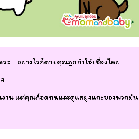
ิสระ อย่างไรก็ตามคุณถูกทำให้เชื่องโดย
าส
ล่นงาน แต่คุณก็อดทนและดูแลฝูงแกะของพวกมัน