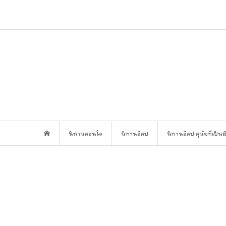
นิทานสอนใจ
นิทานอีสป
นิทานอีสป สุนัขที่เป็น