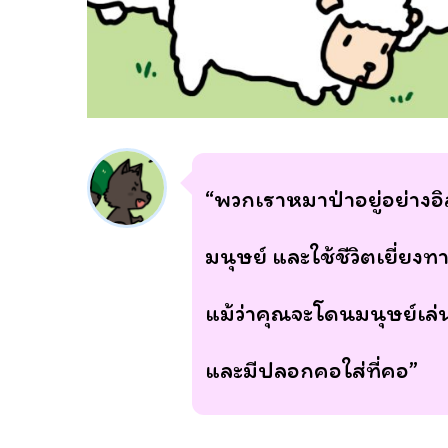
“พวกเราหมาป่าอยู่อย่างอ
มนุษย์ และใช้ชีวิตเยี่ยงท
แม้ว่าคุณจะโดนมนุษย์เ
และมีปลอกคอใส่ที่คอ”