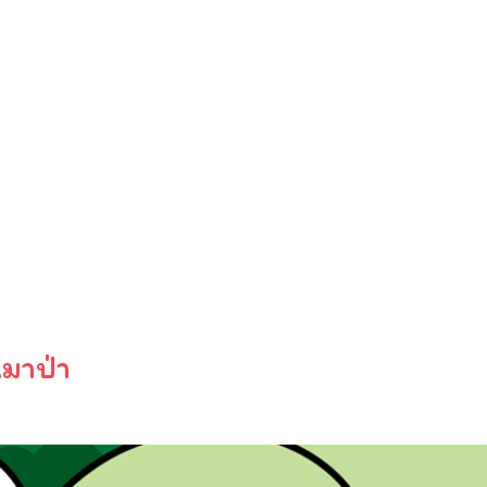
หมาป่า