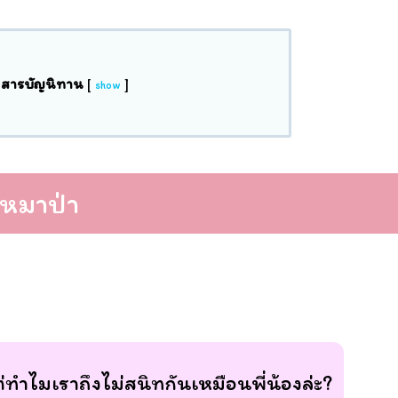
สารบัญนิทาน
[
]
show
ับหมาป่า
ทำไมเราถึงไม่สนิทกันเหมือนพี่น้องล่ะ?