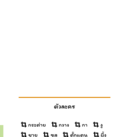
ตัวละคร
กระต่าย
กวาง
กา
งู
ชาย
ซุส
ตั๊กแตน
ผึ้ง