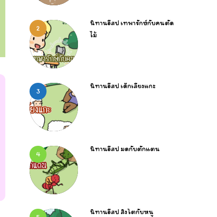
นิทานอีสป เทพารักษ์กับคนตัด
2
ไม้
นิทานอีสป เด็กเลี้ยงแกะ
3
นิทานอีสป มดกับตั๊กแตน
4
นิทานอีสป สิงโตกับหนู