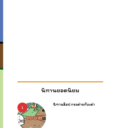
นิทานยอดนิยม
นิทานอีสป กระต่ายกับเต่า
1