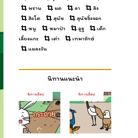
พราน
มด
ลา
ลิง
สิงโต
สุนัข
สุนัขจิ้งจอก
หนู
หมาป่า
อูฐ
เด็ก
เลี้ยงแกะ
เต่า
เทพารักษ์
แมลงวัน
นิทานแนะนำ
นิทานอีสป
นิทานอีสป