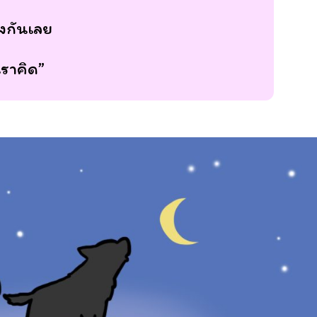
างกันเลย
่เราคิด”